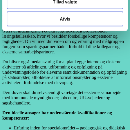
fuldtidsstilling i et engageret, dynamisk og højt fagligt miljø.
Tillad valgte
Vores nye kollega på AspIN er udadvendt og udviklingsorienteret
og som trives i en dagligdag med både didaktiske, pædagogiske
Afvis
samt administrative opgaver. Du bliver en del af et lille team på
AspIN samt et større team på AspIT – Trekanten. Vi samarbejder på
tværs af afdelingerne i et aktivt og fleksibelt professionelt
læringsfællesskab, hvor vi besidder forskellige kompetencer og
fagligheder. Du vil med din viden om og erfaring med målgruppen
fungere som sparringspartner både i forhold til dine kollegaer og
eksterne samarbejdspartnere.
Du bliver også medansvarlig for at planlægge interne og eksterne
aktiviteter på afdelingen, udformning og opfølgning på
undervisningsforløb for eleverne samt dokumentation og opfølgning
på statusmøder, afholdelse af informationsmøder og eksterne
aktiviteter i forbindelse med elevoptag.
Derudover skal du selvstændigt varetage det eksterne samarbejde
med kommunale myndigheder; jobcentre, UU-vejledere og
sagsbehandlere.
Den ideelle ansøger har nedenstående kvalifikationer og
kompetencer:
Erfaring inden for specialområdet – pædagogisk og didaktisk