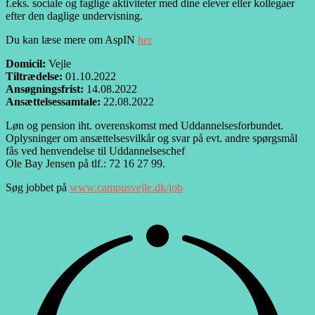
f.eks. sociale og faglige aktiviteter med dine elever eller kollegaer
efter den daglige undervisning.
Du kan læse mere om AspIN
her
Domicil:
Vejle
Tiltrædelse:
01.10.2022
Ansøgningsfrist:
14.08.2022
Ansættelsessamtale:
22.08.2022
Løn og pension iht. overenskomst med Uddannelsesforbundet.
Oplysninger om ansættelsesvilkår og svar på evt. andre spørgsmål
fås ved henvendelse til Uddannelseschef
Ole Bay Jensen på tlf.: 72 16 27 99.
Søg jobbet på
www.campusvejle.dk/job