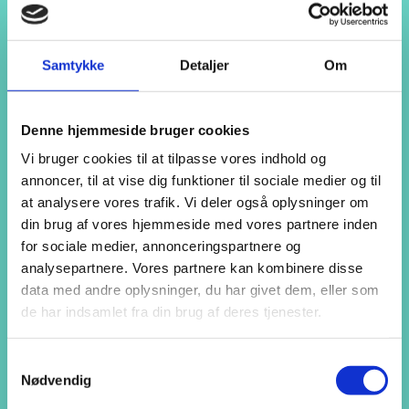
Hjem
Om AspIN
Samtykke
Detaljer
Om
Om AspIN
Kernefortælling
Værdigrundlag
Værdier
Denne hjemmeside bruger cookies
Forudsætninger
Læringsmiljø
Vi bruger cookies til at tilpasse vores indhold og
Pædagogik
annoncer, til at vise dig funktioner til sociale medier og til
En særlig del af Campus Vejle
Ledige jobs hos AspIN
at analysere vores trafik. Vi deler også oplysninger om
Uddannelsen
din brug af vores hjemmeside med vores partnere inden
Uddannelsen
for sociale medier, annonceringspartnere og
Dit videre studium
Kommunikation og formidling
analysepartnere. Vores partnere kan kombinere disse
Praktik
data med andre oplysninger, du har givet dem, eller som
Samfundsforståelse
de har indsamlet fra din brug af deres tjenester.
Sociale aktiviteter
Formål
Formål
Samtykkevalg
Målsætning
Nødvendig
Lovgrundlag
Skoleåret på AspIN