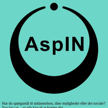
Har du spørgsmål til uddannelsen, dine muligheder eller det sociale?
Tag fat i os – vi står klar til at hjælpe dig.