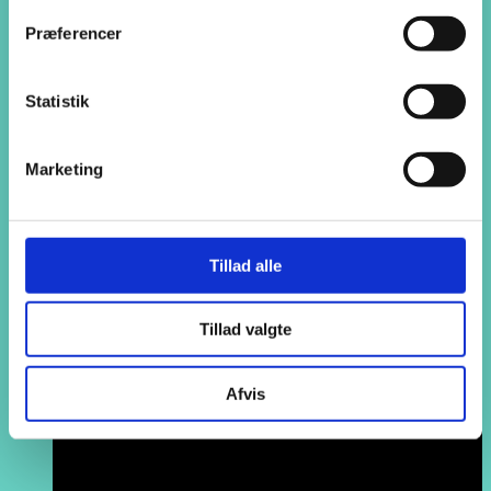
Start på AspIN
Start på AspIN
Præferencer
Informationsmøder
Visitationssamtaler
Optagelse
Statistik
Hverdagen
Til kommuner og nye elever
Søg
Marketing
Tillad alle
Tillad valgte
Afvis