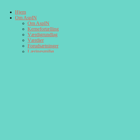
Hjem
Om AspIN
Om AspIN
Kernefortælling
Værdigrundlag
Værdier
Forudsætninger
Læringsmiljø
Pædagogik
En særlig del af Campus Vejle
Ledige jobs hos AspIN
Uddannelsen
Uddannelsen
Dit videre studium
Kommunikation og formidling
Praktik
Samfundsforståelse
Sociale aktiviteter
Formål
Formål
Målsætning
Lovgrundlag
Skoleåret på AspIN