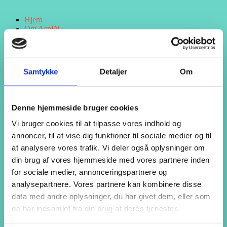
Hjem
Om AspIN
Om AspIN
Kernefortælling
Værdigrundlag
Værdier
Samtykke
Detaljer
Om
Forudsætninger
Læringsmiljø
Pædagogik
En særlig del af Campus Vejle
Denne hjemmeside bruger cookies
Ledige jobs hos AspIN
Uddannelsen
Vi bruger cookies til at tilpasse vores indhold og
Uddannelsen
annoncer, til at vise dig funktioner til sociale medier og til
Dit videre studium
Kommunikation og formidling
at analysere vores trafik. Vi deler også oplysninger om
Praktik
din brug af vores hjemmeside med vores partnere inden
Samfundsforståelse
for sociale medier, annonceringspartnere og
Sociale aktiviteter
Formål
analysepartnere. Vores partnere kan kombinere disse
Formål
data med andre oplysninger, du har givet dem, eller som
Målsætning
de har indsamlet fra din brug af deres tjenester.
Lovgrundlag
Skoleåret på AspIN