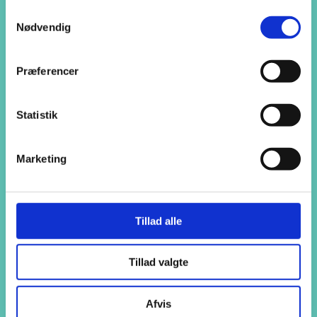
Start på AspIN
Samtykkevalg
Start på AspIN
Nødvendig
Informationsmøder
Visitationssamtaler
Optagelse
Hverdagen
Præferencer
Til kommuner og nye elever
Søg
Statistik
Marketing
Tillad alle
Tillad valgte
Afvis