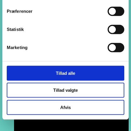
Start på AspIN
Start på AspIN
Præferencer
Informationsmøder
Visitationssamtaler
Optagelse
Hverdagen
Statistik
Til kommuner og nye elever
Søg
Marketing
Tillad alle
Tillad valgte
Afvis