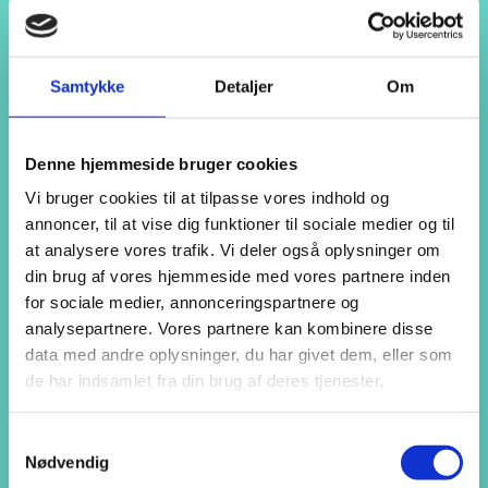
Hjem
Om AspIN
Om AspIN
Samtykke
Detaljer
Om
Kernefortælling
Værdigrundlag
Værdier
Forudsætninger
Denne hjemmeside bruger cookies
Læringsmiljø
Vi bruger cookies til at tilpasse vores indhold og
Pædagogik
En særlig del af Campus Vejle
annoncer, til at vise dig funktioner til sociale medier og til
Ledige jobs hos AspIN
at analysere vores trafik. Vi deler også oplysninger om
Uddannelsen
din brug af vores hjemmeside med vores partnere inden
Uddannelsen
Dit videre studium
for sociale medier, annonceringspartnere og
Kommunikation og formidling
analysepartnere. Vores partnere kan kombinere disse
Praktik
data med andre oplysninger, du har givet dem, eller som
Samfundsforståelse
Sociale aktiviteter
de har indsamlet fra din brug af deres tjenester.
Formål
Formål
Målsætning
Samtykkevalg
Lovgrundlag
Nødvendig
Skoleåret på AspIN